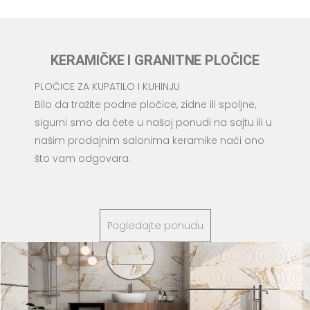
KERAMIČKE I GRANITNE PLOČICE
PLOČICE ZA KUPATILO I KUHINJU
Bilo da tražite podne pločice, zidne ili spoljne,
sigurni smo da ćete u našoj ponudi na sajtu ili u
našim prodajnim salonima keramike naći ono
što vam odgovara.
Pogledajte ponudu