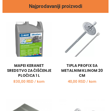
Najprodavaniji proizvodi
MAPEI KERANET
TIPLA PROFIX SA
SREDSTVO ZA ČIŠĆENJE
METALNIM KLINOM 20
PLOČICA 1 L
CM
830,00 RSD / kom
40,00 RSD / kom
DODAJ U KORPU
DODAJ U KORPU