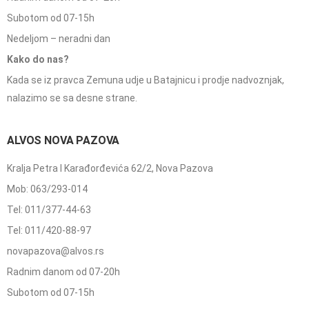
Subotom od 07-15h
Nedeljom – neradni dan
Kako do nas?
Kada se iz pravca Zemuna udje u Batajnicu i prodje nadvoznjak,
nalazimo se sa desne strane.
ALVOS NOVA PAZOVA
Kralja Petra I Karađorđevića 62/2, Nova Pazova
Mob: 063/293-014
Tel: 011/377-44-63
Tel: 011/420-88-97
novapazova@alvos.rs
Radnim danom od 07-20h
Subotom od 07-15h