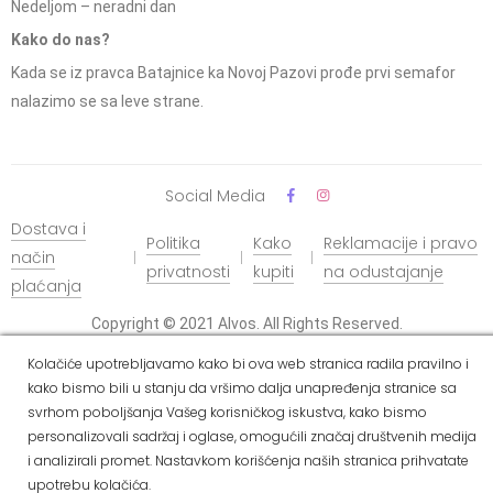
Nedeljom – neradni dan
Kako do nas?
Kada se iz pravca Batajnice ka Novoj Pazovi prođe prvi semafor
nalazimo se sa leve strane.
Social Media
Dostava i
Politika
Kako
Reklamacije i pravo
način
privatnosti
kupiti
na odustajanje
plaćanja
Copyright © 2021 Alvos. All Rights Reserved.
Izrada internet prodavnice i SEO - Web Business Solutions
Kolačiće upotrebljavamo kako bi ova web stranica radila pravilno i
kako bismo bili u stanju da vršimo dalja unapređenja stranice sa
svrhom poboljšanja Vašeg korisničkog iskustva, kako bismo
personalizovali sadržaj i oglase, omogućili značaj društvenih medija
i analizirali promet. Nastavkom korišćenja naših stranica prihvatate
upotrebu kolačića.