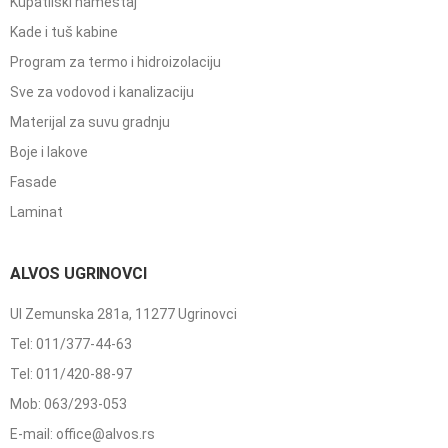
Kupatilski nameštaj
Kade i tuš kabine
Program za termo i hidroizolaciju
Sve za vodovod i kanalizaciju
Materijal za suvu gradnju
Boje i lakove
Fasade
Laminat
ALVOS UGRINOVCI
Ul Zemunska 281a, 11277 Ugrinovci
Tel: 011/377-44-63
Tel: 011/420-88-97
Mob: 063/293-053
E-mail: office@alvos.rs