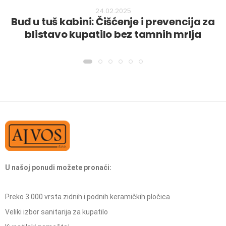
24.02.2025
Buđ u tuš kabini: Čišćenje i prevencija za
blistavo kupatilo bez tamnih mrlja
U našoj ponudi možete pronaći:
Preko 3.000 vrsta zidnih i podnih keramičkih pločica
Veliki izbor sanitarija za kupatilo