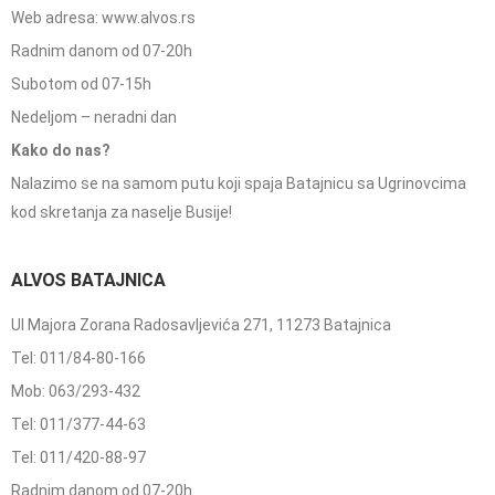
Web adresa: www.alvos.rs
Radnim danom od 07-20h
Subotom od 07-15h
Nedeljom – neradni dan
Kako do nas?
Nalazimo se na samom putu koji spaja Batajnicu sa Ugrinovcima
kod skretanja za naselje Busije!
ALVOS BATAJNICA
Ul Majora Zorana Radosavljevića 271, 11273 Batajnica
Tel: 011/84-80-166
Mob: 063/293-432
Tel: 011/377-44-63
Tel: 011/420-88-97
Radnim danom od 07-20h