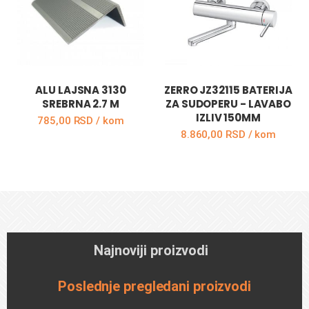
ALU LAJSNA 3130
ZERRO JZ32115 BATERIJA
SREBRNA 2.7 M
ZA SUDOPERU - LAVABO
IZLIV 150MM
785,00 RSD / kom
8.860,00 RSD / kom
DODAJ U KORPU
DODAJ U KORPU
Najnoviji proizvodi
Poslednje pregledani proizvodi