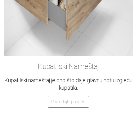
Kupatilski Nameštaj
Kupatilski nameštaj je ono što daje glavnu notu izgledu
kupatila.
Pogledajte ponudu